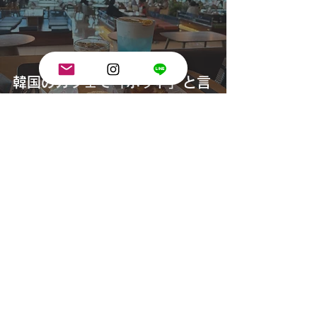
韓国のカフェで「ホット」と言
っても通じない？ソウルカフェ
完全攻略ガイド
NOORU
noorukorean@gmail.com
instagram: nooru_ko