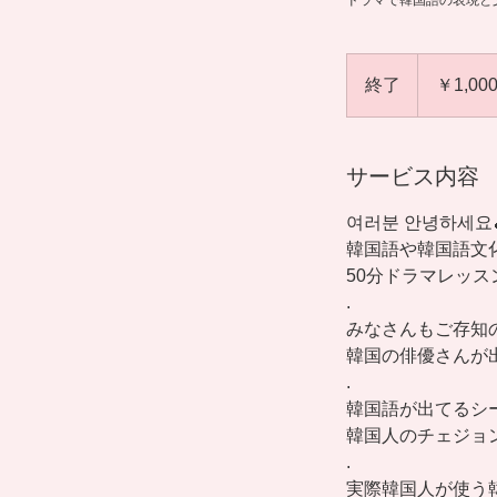
ドラマで韓国語の表現と
1,000
円
終了
終
￥1,00
了
サービス内容
여러분 안녕하세요
韓国語や韓国語文
50分ドラマレッス
.
みなさんもご存知
韓国の俳優さんが
.
韓国語が出てるシ
韓国人のチェジョ
.
実際韓国人が使う