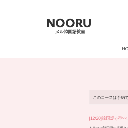
NOORU
ヌル​韓国語教室
H
このコースは予約
[12/20]韓国語が